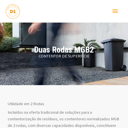
Skip
Main
to
content
Menu
Duas Rodas MGB2
CONTENTOR DE SUPERFÍCIE
Utilidade em 2 Rodas
Incluídos na oferta tradicional de soluções para a
contentorização de resíduos, os contentores normalizados MGB
de 2 rodas, com diversas capacidades disponíveis, constituem